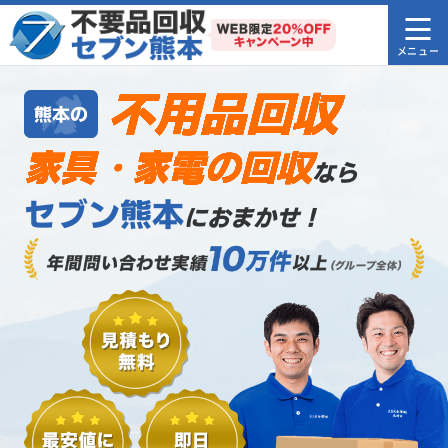
不用品回収
熊本の
家具・家電の回収
なら
セブン熊本
におまかせ！