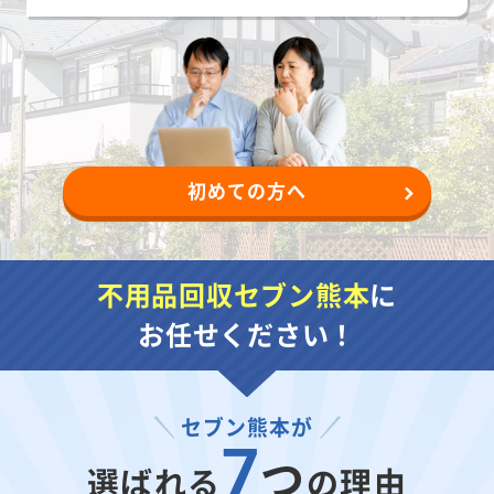
初めての方へ
不用品回収セブン熊本
に
お任せください！
セブン熊本が
7
つ
選ばれる
の理由