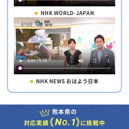
NHK WORLD-JAPAN
NHK NEWS おはよう日本
熊本県の
N
.1
O
対応実績
に挑戦中