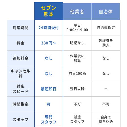
セブン
他業者
自治体
熊本
平日
対応時間
24時間受付
自治体指定
9:00～19:00
処理券を
料金
330円～
明記なし
購入
作業後に
追加料金
なし
なし
加算
キャンセル
なし
前日100％
なし
料
対応
最短即日
翌日以降
－
スピード
時間指定
可
不可
不可
専門
派遣
自身で
スタッフ
スタッフ
スタッフ
持ち込み