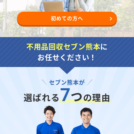
初めての方へ
不用品回収セブン熊本
に
お任せください！
セブン熊本が
7
つ
選ばれる
の理由