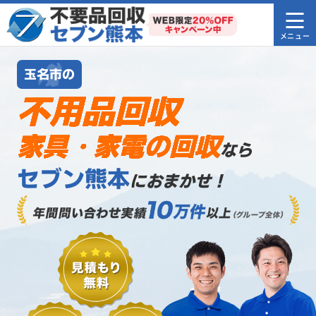
玉名市の
不用品回収
家具・家電の回収
なら
セブン熊本
におまかせ！