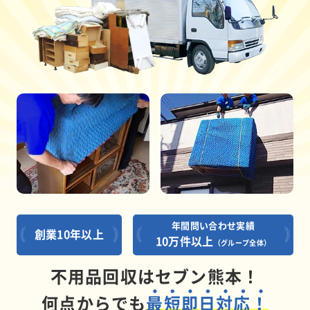
年間問い合わせ実績
創業10年以上
10万件以上
（グループ全体）
不用品回収はセブン熊本！
何点からでも
最短即日対応！