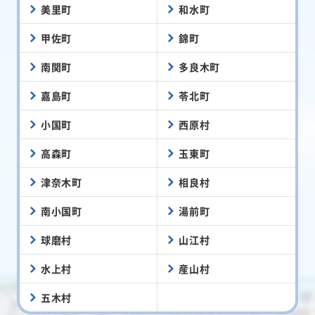
美里町
和水町
甲佐町
錦町
南関町
多良木町
嘉島町
苓北町
小国町
西原村
高森町
玉東町
津奈木町
相良村
南小国町
湯前町
球磨村
山江村
水上村
産山村
五木村