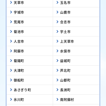
天草市
玉名市
宇城市
山鹿市
荒尾市
合志市
菊池市
宇土市
人吉市
上天草市
阿蘇市
水俣市
菊陽町
益城町
大津町
芦北町
御船町
山都町
あさぎり町
長洲町
氷川町
南阿蘇村