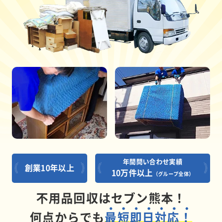
年間問い合わせ実績
創業10年以上
10万件以上
（グループ全体）
不用品回収はセブン熊本！
何点からでも
最短即日対応！