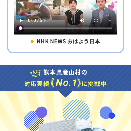
NHK NEWS おはよう日本
熊本県産山村の
N
.1
O
対応実績
に挑戦中