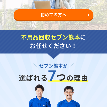
初めての方へ
不用品回収セブン熊本
に
お任せください！
セブン熊本が
7
つ
選ばれる
の理由