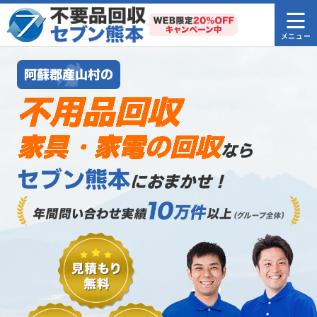
阿蘇郡産山村の
不用品回収
家具・家電の回収
なら
セブン熊本
におまかせ！