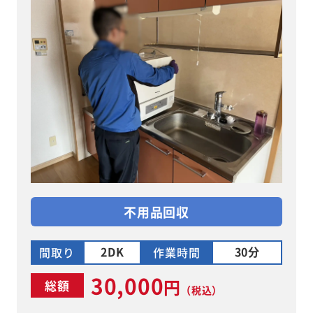
不用品回収
2DK
30分
間取り
作業時間
30,000
円
総額
（税込）