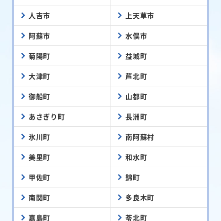
人吉市
上天草市
阿蘇市
水俣市
菊陽町
益城町
大津町
芦北町
御船町
山都町
あさぎり町
長洲町
氷川町
南阿蘇村
美里町
和水町
甲佐町
錦町
南関町
多良木町
嘉島町
苓北町