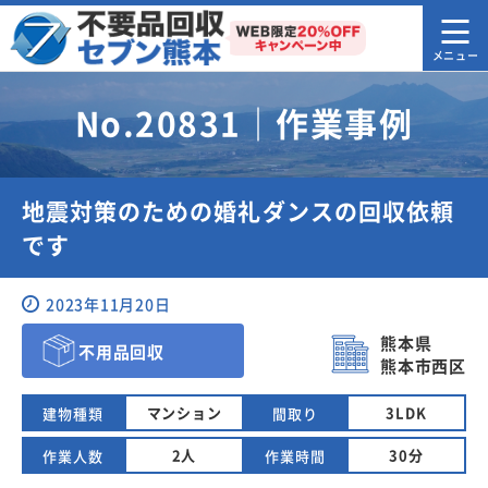
No.20831｜作業事例
地震対策のための婚礼ダンスの回収依頼
です
2023年11月20日
熊本県
不用品回収
熊本市西区
マンション
3LDK
建物種類
間取り
2人
30分
作業人数
作業時間