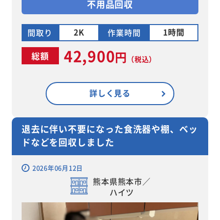
不用品回収
2K
1時間
間取り
作業時間
42,900
円
総額
（税込）
詳しく見る
退去に伴い不要になった食洗器や棚、ベッ
ドなどを回収しました
2026年06月12日
熊本県熊本市／
ハイツ