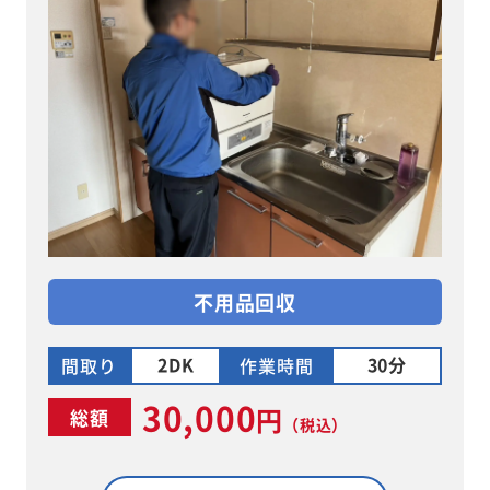
不用品回収
2DK
30分
間取り
作業時間
30,000
円
総額
（税込）