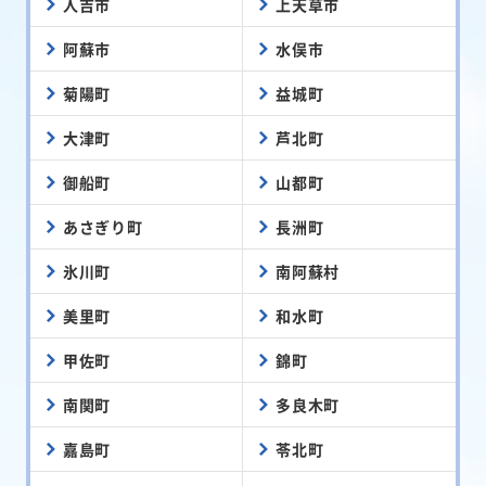
人吉市
上天草市
阿蘇市
水俣市
菊陽町
益城町
大津町
芦北町
御船町
山都町
あさぎり町
長洲町
氷川町
南阿蘇村
美里町
和水町
甲佐町
錦町
南関町
多良木町
嘉島町
苓北町