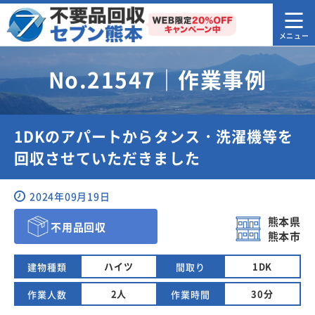
No.21547｜作業事例
1DKのアパートからタンス・洗濯機等を
回収させていただきました
2024年09月19日
熊本県
不用品回収
熊本市
ハイツ
1DK
建物種類
間取り
2人
30分
作業人数
作業時間