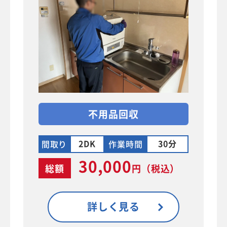
不用品回収
2DK
30分
間取り
作業時間
30,000
総額
円
（税込）
詳しく見る