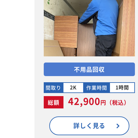
不用品回収
2K
1時間
間取り
作業時間
42,900
総額
円
（税込）
詳しく見る