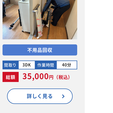
不用品回収
3DK
40分
間取り
作業時間
35,000
総額
円
（税込）
詳しく見る