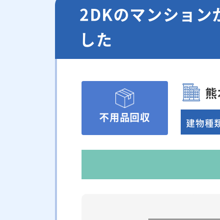
2DKのマンショ
した
熊
不用品回収
建物種