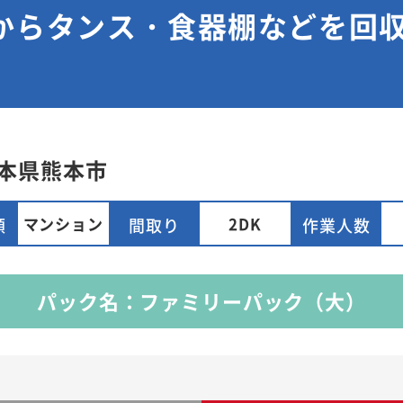
ンからタンス・食器棚などを回
本県
熊本市
マンション
2DK
類
間取り
作業人数
パック名：ファミリーパック（大）