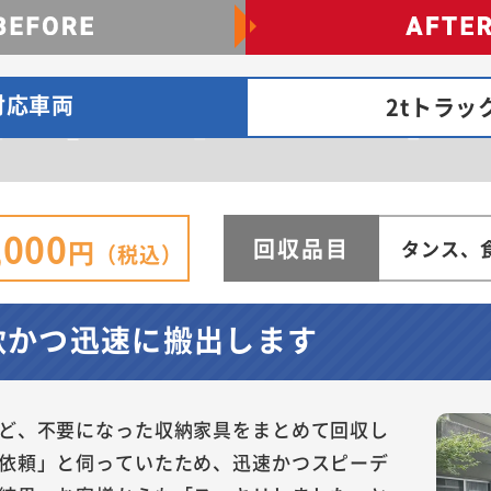
対応車両
2tトラッ
,000
回収品目
円
タンス、
（税込）
軟かつ迅速に搬出します
ど、不要になった収納家具をまとめて回収し
依頼」と伺っていたため、迅速かつスピーデ