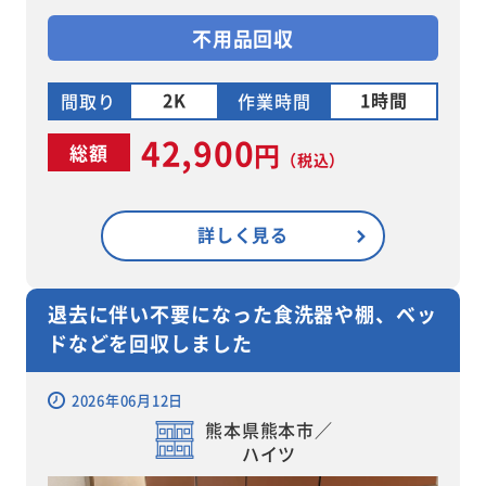
不用品回収
2K
1時間
間取り
作業時間
42,900
円
総額
（税込）
詳しく見る
退去に伴い不要になった食洗器や棚、ベッ
ドなどを回収しました
2026年06月12日
熊本県熊本市／
ハイツ