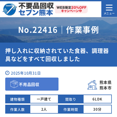
No.22416｜作業事例
押し入れに収納されていた食器、調理器
具などをすべて回収しました
2025年10月31日
熊本県
不用品回収
熊本市
一戸建て
6LDK
建物種類
間取り
2人
30分
作業人数
作業時間