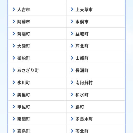
人吉市
上天草市
阿蘇市
水俣市
菊陽町
益城町
大津町
芦北町
御船町
山都町
あさぎり町
長洲町
氷川町
南阿蘇村
美里町
和水町
甲佐町
錦町
南関町
多良木町
嘉島町
苓北町