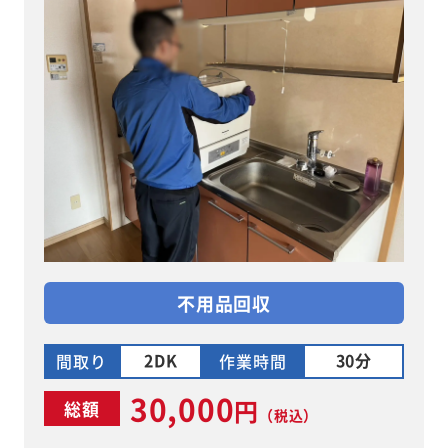
不用品回収
2DK
30分
間取り
作業時間
30,000
円
総額
（税込）