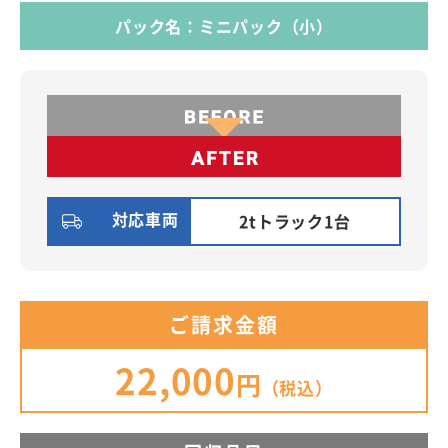
パック名：ミニパック（小）
対応車両
2tトラック1台
ご請求金額
22,000
円
（税込）