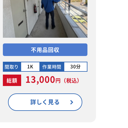
不用品回収
1K
30分
間取り
作業時間
13,000
総額
円
（税込）
詳しく見る