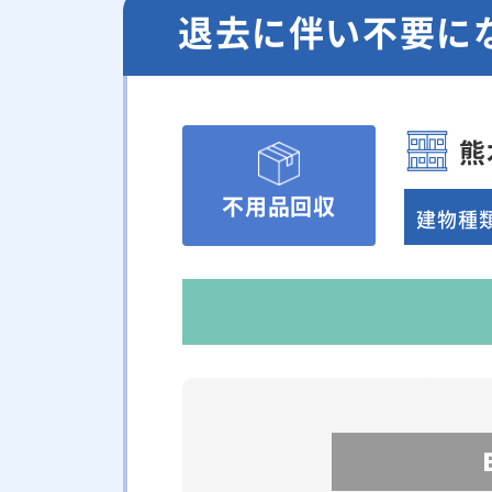
退去に伴い不要に
熊
不用品回収
建物種