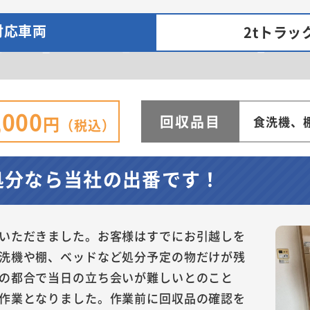
対応車両
2tトラッ
,000
回収品目
円
食洗機、
（税込）
処分なら当社の出番です！
いただきました。お客様はすでにお引越しを
洗機や棚、ベッドなど処分予定の物だけが残
の都合で当日の立ち会いが難しいとのこと
作業となりました。作業前に回収品の確認を