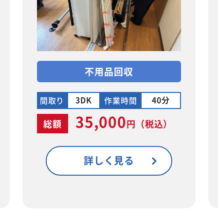
不用品回収
3DK
40分
間取り
作業時間
35,000
総額
円
（税込）
詳しく見る