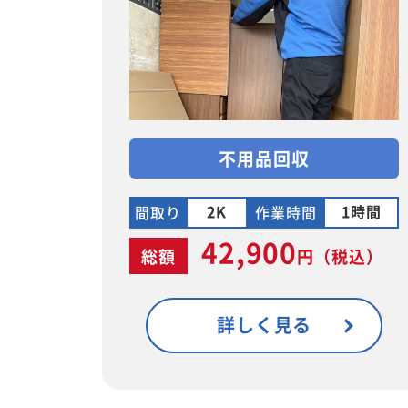
不用品回収
2K
1時間
間取り
作業時間
42,900
総額
円
（税込）
詳しく見る