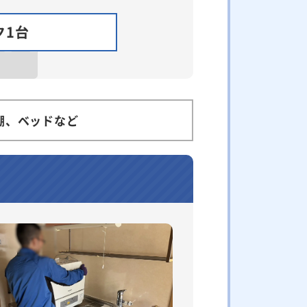
ク1台
棚、ベッドなど