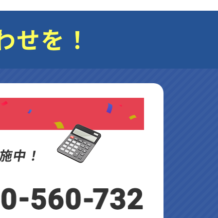
わせを！
施中！