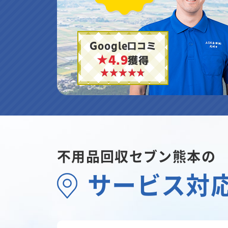
Google口コミ
★4.9
獲得
不用品回収セブン熊本の
サービス対