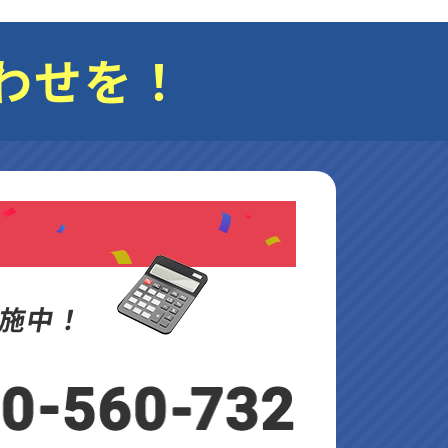
わせを！
施中！